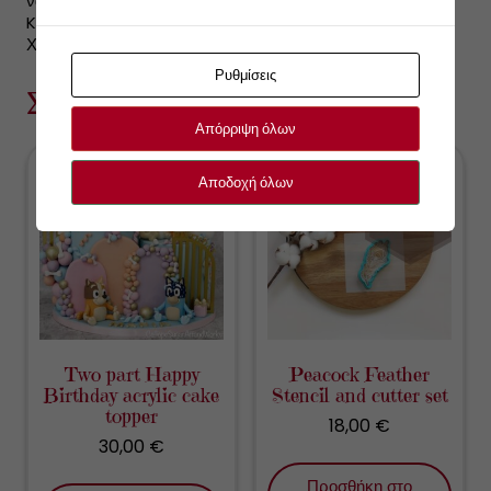
να καλύψουμε και να διακοσμήσουμε σοκολατένια αυγα.
Kατασκευάζονται απο υψηλής ποιότητας PLA.
Χρησιμοποιούνται για να κόψουμε ζύμη και ζαχαρόπαστα.
Ρυθμίσεις
Σχετικά προϊόντα
Απόρριψη όλων
Αποδοχή όλων
Two part Happy
Peacock Feather
Birthday acrylic cake
Stencil and cutter set
topper
18,00
€
30,00
€
Προσθήκη στο