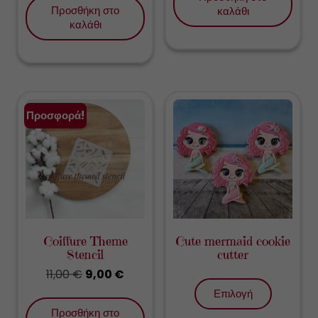
Προσθήκη στο
καλάθι
καλάθι
Προσφορά!
Coiffure Theme
Cute mermaid cookie
Stencil
cutter
11,00
€
Original
9,00
€
Η
Αυτό
price
τρέχουσα
το
Επιλογή
was:
τιμή
προϊόν
Προσθήκη στο
11,00 €.
είναι:
έχει