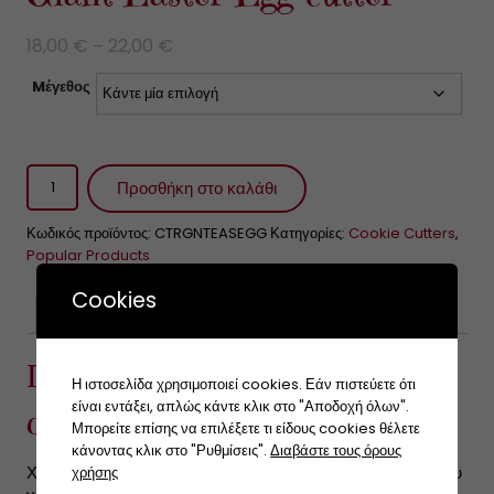
18,00
€
22,00
€
Price
–
range:
Mέγεθος
18,00 €
through
22,00 €
Giant
Προσθήκη στο καλάθι
Easter
Egg
Κωδικός προϊόντος:
CTRGNTEASEGG
Κατηγορίες:
Cookie Cutters
,
cutter
Popular Products
ποσότητα
Cookies
Περιγραφή
Αξιολογήσεις (0)
Περιγραφή
Η ιστοσελίδα χρησιμοποιεί cookies. Εάν πιστεύετε ότι
είναι εντάξει, απλώς κάντε κλικ στο "Αποδοχή όλων".
Giant Easter Egg cutter
Μπορείτε επίσης να επιλέξετε τι είδους cookies θέλετε
κάνοντας κλικ στο "Ρυθμίσεις".
Διαβάστε τους όρους
Χρησιμοποιείτα για να κόψουμε ζαχαρόπαστα προκειμένου
χρήσης