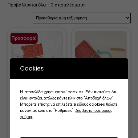
Προβάλλονται όλα - 3 αποτελέσματα
Προσφορά!
Cookies
Greek Alphabet Mold
Η ιστοσελίδα χρησιμοποιεί cookies. Εάν πιστεύετε ότι
Macrame mold
2 cm
είναι εντάξει, απλώς κάντε κλικ στο "Αποδοχή όλων".
35,00
€
Μπορείτε επίσης να επιλέξετε τι είδους cookies θέλετε
30,00
€
Original
25,00
€
Η
κάνοντας κλικ στο "Ρυθμίσεις".
Διαβάστε τους όρους
price
τρέχουσα
χρήσης
Προσθήκη στο
was:
τιμή
Προσθήκη στο
καλάθι
30,00 €.
είναι:
καλάθι
25,00 €.