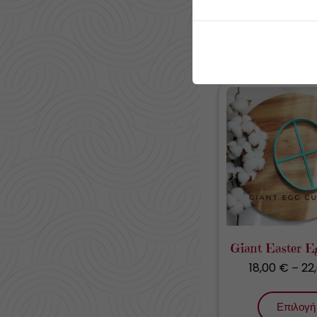
Επιλογή
Giant Easter Eg
18,00
€
22
–
Επιλογή