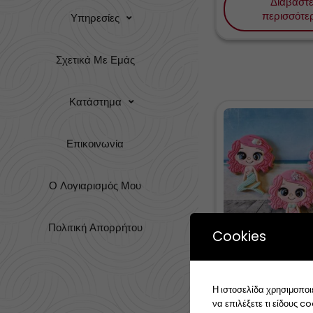
Διαβάστ
περισσότε
Υπηρεσίες
Σχετικά Με Εμάς
Κατάστημα
Επικοινωνία
Ο Λογιαρισμός Μου
Πολιτική Απορρήτου
Cookies
Cute mermaid
cutter
Η ιστοσελίδα χρησιμοποιε
να επιλέξετε τι είδους c