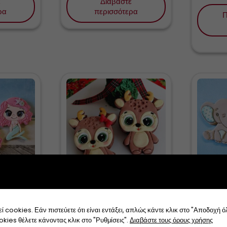
ε
Διαβάστε
ρα
περισσότερα
Π
 cookie
Cute Reindeer
Elepha
10,
ί cookies. Εάν πιστεύετε ότι είναι εντάξει, απλώς κάντε κλικ στο "Αποδοχή 
Αυτό
ookies θέλετε κάνοντας κλικ στο "Ρυθμίσεις".
Διαβάστε τους όρους χρήσης
Διαβάστε